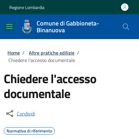
Salta al contenuto principale
Skip to footer content
Regione Lombardia
Comune di Gabbioneta-
Binanuova
Briciole di pane
Home
/
Altre pratiche edilizie
/
Chiedere l'accesso documentale
Chiedere l'accesso
documentale
Condividi
Normativa di riferimento