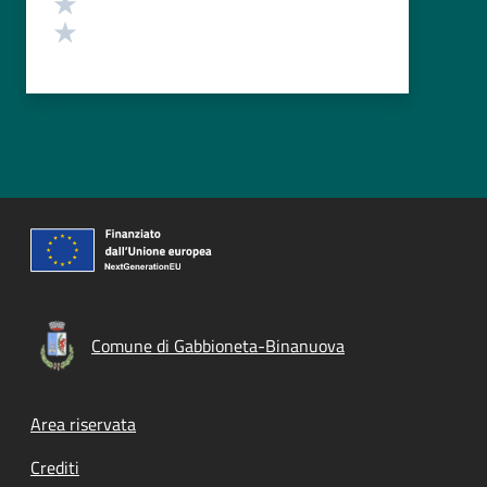
Valuta 2 stelle su 5
Valuta 1 stelle su 5
Comune di Gabbioneta-Binanuova
Footer menu
Area riservata
Crediti