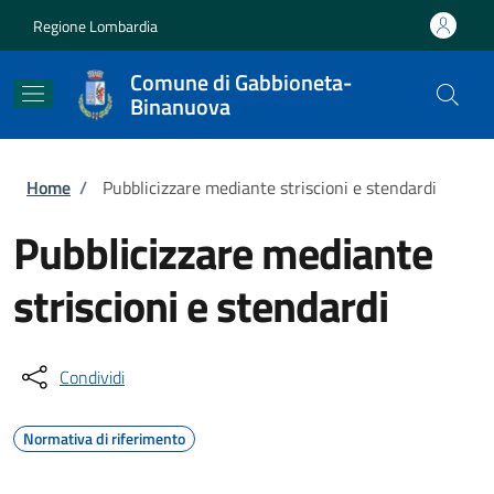
Salta al contenuto principale
Skip to footer content
Regione Lombardia
Comune di Gabbioneta-
Binanuova
Briciole di pane
Home
/
Pubblicizzare mediante striscioni e stendardi
Pubblicizzare mediante
striscioni e stendardi
Condividi
Normativa di riferimento