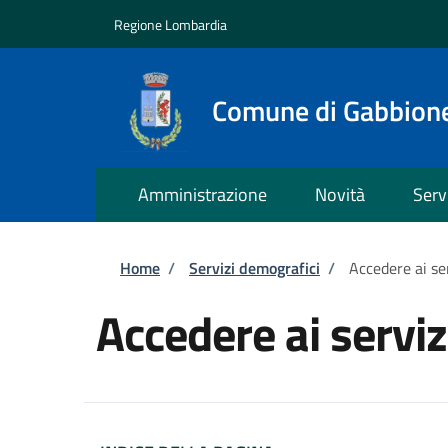
Salta al contenuto principale
Skip to footer content
Regione Lombardia
Comune di Gabbion
Amministrazione
Novità
Serv
Briciole di pane
Home
/
Servizi demografici
/
Accedere ai se
Accedere ai servi