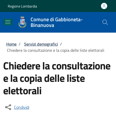
Salta al contenuto principale
Skip to footer content
Regione Lombardia
Comune di Gabbioneta-
Binanuova
Briciole di pane
Home
/
Servizi demografici
/
Chiedere la consultazione e la copia delle liste elettorali
Chiedere la consultazione
e la copia delle liste
elettorali
Condividi