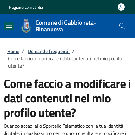
Salta al contenuto principale
Skip to footer content
Regione Lombardia
Comune di Gabbioneta-
Binanuova
Briciole di pane
Home
/
Domande frequenti
/
Come faccio a modificare i dati contenuti nel mio profilo
utente?
Come faccio a modificare i
dati contenuti nel mio
profilo utente?
Quando accedi allo Sportello Telematico con la tua identità
digitale, in qualsiasi momento puoi consultare e modificare i