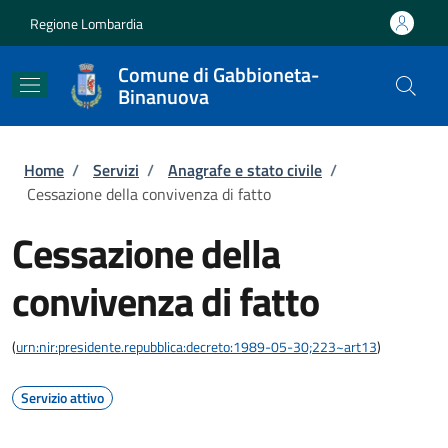
Salta al contenuto principale
Skip to footer content
Regione Lombardia
Comune di Gabbioneta-
Binanuova
Briciole di pane
Home
/
Servizi
/
Anagrafe e stato civile
/
Cessazione della convivenza di fatto
Cessazione della
convivenza di fatto
(
urn:nir:presidente.repubblica:decreto:1989-05-30;223~art13
)
Servizio attivo