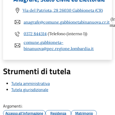
Via del Patriota, 28 26030 Gabbioneta (CR)
(I
anagrafe@comune.gabbionetabinanuova.cr.it
ma
0372 844314
(Telefono (interno 1))
comune.gabbioneta-
binanuova@pec.regione.lombardia.it
Strumenti di tutela
Tutela amministrativa
Tutela giurisdizionale
Argomenti:
Accesso all'informazione
Residenza
Matrimonio