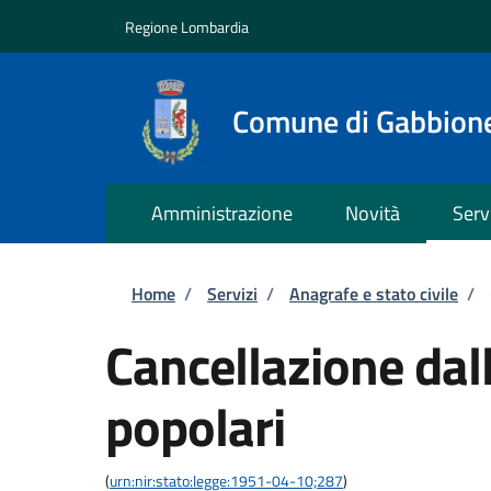
Salta al contenuto principale
Skip to footer content
Regione Lombardia
Comune di Gabbion
Amministrazione
Novità
Serv
Briciole di pane
Home
/
Servizi
/
Anagrafe e stato civile
/
Cancellazione dall
popolari
(
urn:nir:stato:legge:1951-04-10;287
)