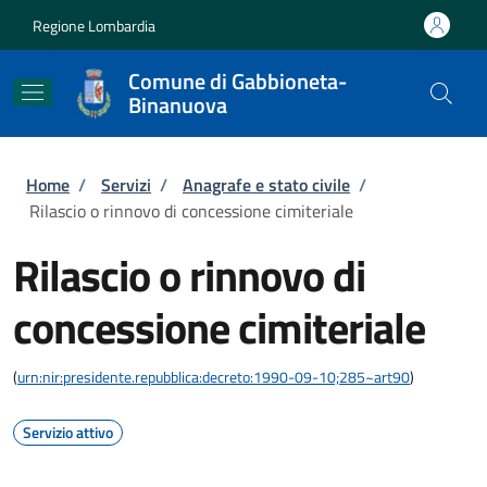
Salta al contenuto principale
Skip to footer content
Regione Lombardia
Comune di Gabbioneta-
Binanuova
Briciole di pane
Home
/
Servizi
/
Anagrafe e stato civile
/
Rilascio o rinnovo di concessione cimiteriale
Rilascio o rinnovo di
concessione cimiteriale
(
urn:nir:presidente.repubblica:decreto:1990-09-10;285~art90
)
Servizio attivo