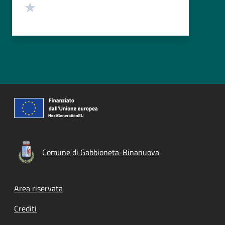
Valuta 1 stelle su 5
Comune di Gabbioneta-Binanuova
Footer menu
Area riservata
Crediti