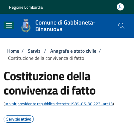
Salta al contenuto principale
Skip to footer content
Regione Lombardia
Comune di Gabbioneta-
Binanuova
Briciole di pane
Home
/
Servizi
/
Anagrafe e stato civile
/
Costituzione della convivenza di fatto
Costituzione della
convivenza di fatto
(
urn:nir:presidente.repubblica:decreto:1989-05-30;223~art13
)
Servizio attivo