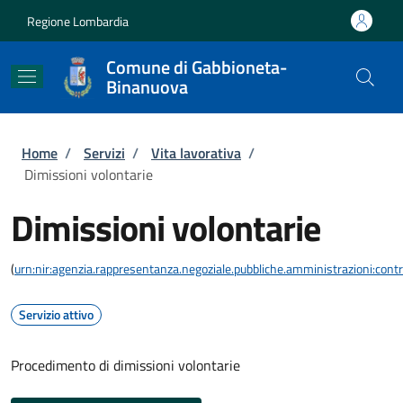
Salta al contenuto principale
Skip to footer content
Regione Lombardia
Comune di Gabbioneta-
Binanuova
Briciole di pane
Home
/
Servizi
/
Vita lavorativa
/
Dimissioni volontarie
Dimissioni volontarie
(
urn:nir:agenzia.rappresentanza.negoziale.pubbliche.amministrazioni:contra
Servizio attivo
Procedimento di dimissioni volontarie