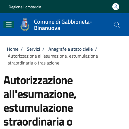
Salta al contenuto principale
Skip to footer content
Regione Lombardia
Comune di Gabbioneta-
Binanuova
Briciole di pane
Home
/
Servizi
/
Anagrafe e stato civile
/
Autorizzazione all'esumazione, estumulazione
straordinaria o traslazione
Autorizzazione
all'esumazione,
estumulazione
straordinaria o