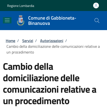
Salta al contenuto principale
Skip to footer content
Regione Lombardia
Comune di Gabbioneta-
Binanuova
Briciole di pane
Home
/
Servizi
/
Autorizzazioni
/
Cambio della domiciliazione delle comunicazioni relative a
un procedimento
Cambio della
domiciliazione delle
comunicazioni relative a
un procedimento