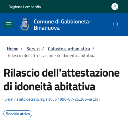
Salta al contenuto principale
Skip to footer content
Regione Lombardia
Comune di Gabbioneta-
Binanuova
Briciole di pane
Home
/
Servizi
/
Catasto e urbanistica
/
Rilascio dell'attestazione di idoneità abitativa
Rilascio dell'attestazione
di idoneità abitativa
(
urn:nir:stato:decreto.legislativo:1998-07-25;286~art29
)
Servizio attivo