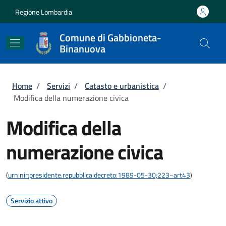
Salta al contenuto principale
Skip to footer content
Regione Lombardia
Comune di Gabbioneta-
Binanuova
Briciole di pane
Home
/
Servizi
/
Catasto e urbanistica
/
Modifica della numerazione civica
Modifica della
numerazione civica
(
urn:nir:presidente.repubblica:decreto:1989-05-30;223~art43
)
Servizio attivo