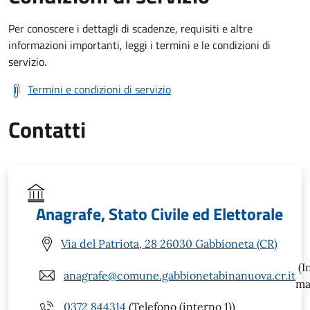
Per conoscere i dettagli di scadenze, requisiti e altre
informazioni importanti, leggi i termini e le condizioni di
servizio.
Termini e condizioni di servizio
Contatti
Anagrafe, Stato Civile ed Elettorale
Via del Patriota, 28 26030 Gabbioneta (CR)
(I
anagrafe@comune.gabbionetabinanuova.cr.it
ma
0372 844314
(Telefono (interno 1))