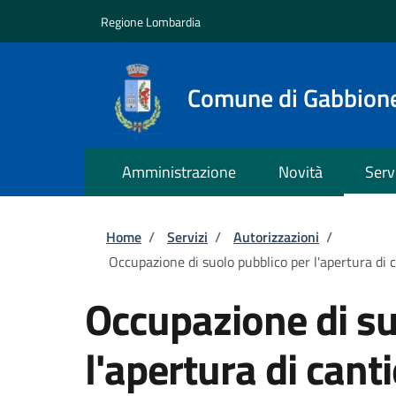
Salta al contenuto principale
Skip to footer content
Regione Lombardia
Comune di Gabbion
Amministrazione
Novità
Serv
Briciole di pane
Home
/
Servizi
/
Autorizzazioni
/
Occupazione di suolo pubblico per l'apertura di c
Occupazione di su
l'apertura di cant