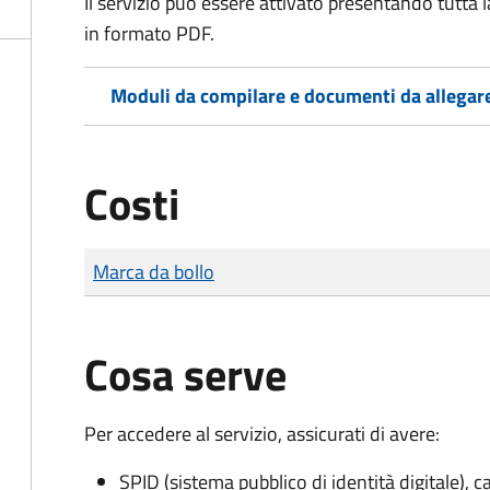
Il servizio può essere attivato presentando tutta
in formato PDF.
Moduli da compilare e documenti da allegar
Costi
Tipo di pagamento
Importo
Marca da bollo
Cosa serve
Per accedere al servizio, assicurati di avere:
SPID (sistema pubblico di identità digitale), ca