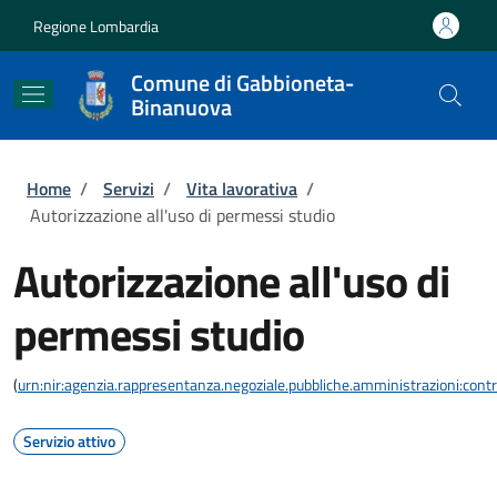
Salta al contenuto principale
Skip to footer content
Regione Lombardia
Comune di Gabbioneta-
Binanuova
Briciole di pane
Home
/
Servizi
/
Vita lavorativa
/
Autorizzazione all'uso di permessi studio
Autorizzazione all'uso di
permessi studio
(
urn:nir:agenzia.rappresentanza.negoziale.pubbliche.amministrazioni:contra
Servizio attivo