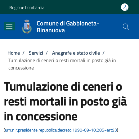
Salta al contenuto principale
Skip to footer content
Regione Lombardia
Comune di Gabbioneta-
Binanuova
Briciole di pane
Home
/
Servizi
/
Anagrafe e stato civile
/
Tumulazione di ceneri o resti mortali in posto già in
concessione
Tumulazione di ceneri o
resti mortali in posto già
in concessione
(
urn:nir:presidente.repubblica:decreto:1990-09-10;285~art93
)