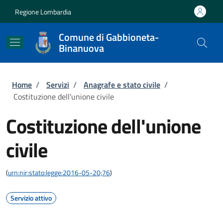
Salta al contenuto principale
Skip to footer content
Regione Lombardia
Comune di Gabbioneta-
Binanuova
Briciole di pane
Home
/
Servizi
/
Anagrafe e stato civile
/
Costituzione dell'unione civile
Costituzione dell'unione
civile
(
urn:nir:stato:legge:2016-05-20;76
)
Servizio attivo