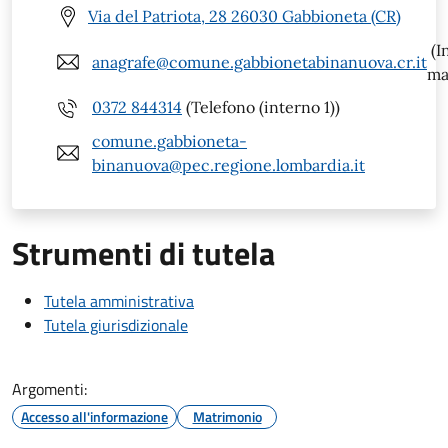
Via del Patriota, 28 26030 Gabbioneta (CR)
(I
anagrafe@comune.gabbionetabinanuova.cr.it
ma
0372 844314
(Telefono (interno 1))
comune.gabbioneta-
binanuova@pec.regione.lombardia.it
Strumenti di tutela
Tutela amministrativa
Tutela giurisdizionale
Argomenti:
Accesso all'informazione
Matrimonio