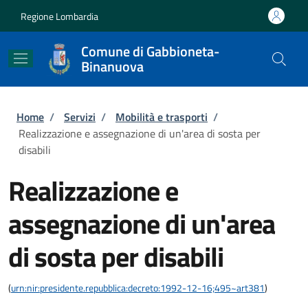
Salta al contenuto principale
Skip to footer content
Regione Lombardia
Comune di Gabbioneta-
Binanuova
Briciole di pane
Home
/
Servizi
/
Mobilità e trasporti
/
Realizzazione e assegnazione di un'area di sosta per
disabili
Realizzazione e
assegnazione di un'area
di sosta per disabili
(
urn:nir:presidente.repubblica:decreto:1992-12-16;495~art381
)