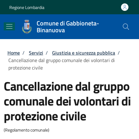
Salta al contenuto principale
Skip to footer content
Regione Lombardia
Comune di Gabbioneta-
Binanuova
Briciole di pane
Home
/
Servizi
/
Giustizia e sicurezza pubblica
/
Cancellazione dal gruppo comunale dei volontari di
protezione civile
Cancellazione dal gruppo
comunale dei volontari di
protezione civile
(Regolamento comunale)